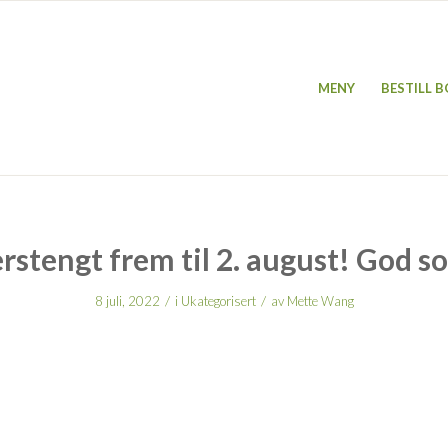
MENY
BESTILL 
stengt frem til 2. august! God s
/
/
8 juli, 2022
i
Ukategorisert
av
Mette Wang