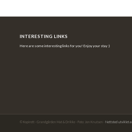
INTERESTING LINKS
Here are some interesting links for you! Enjoy your stay :)
© Kopirett - Grandgården Mat & Drikke - Foto: Jon Knutsen -
Nettsted utviklet 