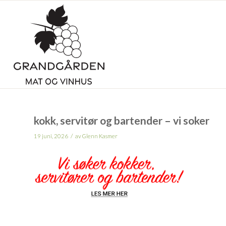
kokk, servitør og bartender – vi soker
/
19 juni, 2026
av
Glenn Kasmer