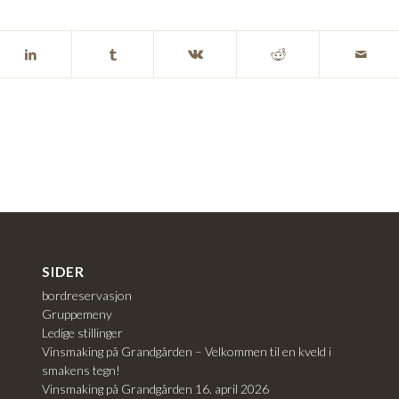
SIDER
bordreservasjon
Gruppemeny
Ledige stillinger
Vinsmaking på Grandgården – Velkommen til en kveld i
smakens tegn!
Vinsmaking på Grandgården 16. april 2026