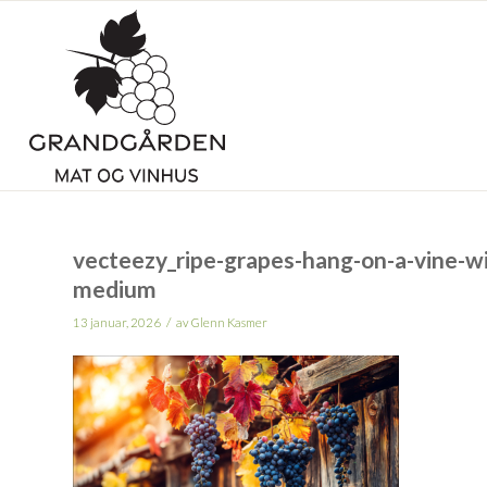
vecteezy_ripe-grapes-hang-on-a-vine-
medium
/
13 januar, 2026
av
Glenn Kasmer