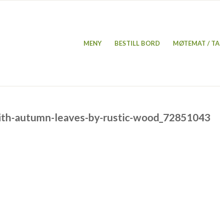
MENY
BESTILL BORD
MØTEMAT / TA
with-autumn-leaves-by-rustic-wood_72851043